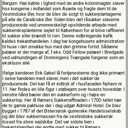
Bargum. Han købte i lighed med de andre kolonimagter slaver
hos kongerne i indlandet som Asante og fragte dem til de
Vestindiske Øer, hvor de blev de solgt til sukkerplantagerne
på alle de Caraibiske Øer. Siden blev det råsukker slaverne
producerede ved umenneskeligt opslidende arbejde med
sukkerrørsplanterne sejlet til København for at blive raffineret
til sukker eller brændt til rom. Denne indbringende trafik
kaldes trekanthandelen. I dag har kongehusets administration
til huse i det smukke hus med den grimme fortid. Sådanne
palæer er der mange af, f.eks. Odd Fellow palæet i Bredgade
ved udmundingen af Dronningens Tværgade fungerer som en
eksklusiv allé.
Ifølge kenderen Erik Gøbel lå fortjenesterne dog ikke primært
i selve handelen med slaver, men i det sukker de
producerede. Det kan få et indtryk af i husfacaden Nyhavn nr.
11. Her findes en lille figur i støbejern over husets hoveddør. I
venstre hånd bærer den en sukkerform og i højre en
sukkertop. Her lå Rømers Sukkerraffinaderi i 1700-tallet nær
de to gamle pakhuse der i dag udgør Admiral Hotel. De blev
bygget i 1787 af det Østersøisk-guineiske Handelsselskab
og dér blev sukkermassen fra de vestindiske sukkerrør
losset fra store sejlskibe. Det var sidste ben i
trekantshandlen der endte med sukker til Rømers