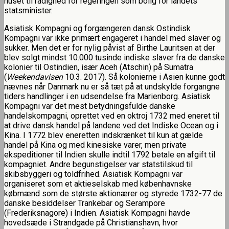
huset til rådighed for regeringen som bolig for landets
statsminister.
Asiatisk Kompagni og forgængeren dansk Ostindisk
Kompagni var ikke primært engageret i handel med slaver og
sukker. Men det er for nylig påvist af Birthe Lauritsen at der
blev solgt mindst 10.000 tusinde indiske slaver fra de danske
kolonier til Ostindien, især Aceh (Atschin) på Sumatra
(
Weekendavisen
10.3. 2017). Så kolonierne i Asien kunne godt
nævnes når Danmark nu er så tæt på at undskylde forgangne
tiders handlinger i en udsendelse fra Marienborg. Asiatisk
Kompagni var det mest betydningsfulde danske
handelskompagni, oprettet ved en oktroj 1732 med eneret til
at drive dansk handel på landene ved det Indiske Ocean og i
Kina. I 1772 blev eneretten indskrænket til kun at gælde
handel på Kina og med kinesiske varer, men private
ekspeditioner til Indien skulle indtil 1792 betale en afgift til
kompagniet. Andre begunstigelser var statstilskud til
skibsbyggeri og toldfrihed. Asiatisk Kompagni var
organiseret som et aktieselskab med københavnske
købmænd som de største aktionærer og styrede 1732-77 de
danske besiddelser Trankebar og Serampore
(Frederiksnagore) i Indien. Asiatisk Kompagni havde
hovedsæde i Strandgade på Christianshavn, hvor