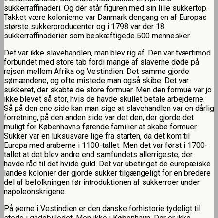
sukkerraffinaderi. Og dér står figuren med sin lille sukkertop.
Takket være kolonierne var Danmark dengang en af Europas
største sukkerproducenter og i 1798 var der 18
sukkerraffinaderier som beskæftigede 500 mennesker.
Det var ikke slavehandlen, man blev rig af. Den var tværtimod
forbundet med store tab fordi mange af slaverne døde på
rejsen mellem Afrika og Vestindien. Det samme gjorde
sømændene, og ofte mistede man også skibe. Det var
sukkeret, der skabte de store formuer. Men den formue var jo
ikke blevet så stor, hvis de havde skullet betale arbejderne.
Så på den ene side kan man sige at slavehandlen var en dårlig
forretning, på den anden side var det den, der gjorde det
muligt for Københavns førende familier at skabe formuer.
Sukker var en luksusvare lige fra starten, da det kom til
Europa med araberne i 1100-tallet. Men det var først i 1700-
tallet at det blev andre end samfundets allerrigeste, der
havde råd til det hvide guld. Det var ubetinget de europæiske
landes kolonier der gjorde sukker tilgængeligt for en bredere
del af befolkningen før introduktionen af sukkerroer under
napoleonskrigene.
På øerne i Vestindien er den danske forhistorie tydeligt til
stede i gadebilledet. Men ikke i København. Der er ikke