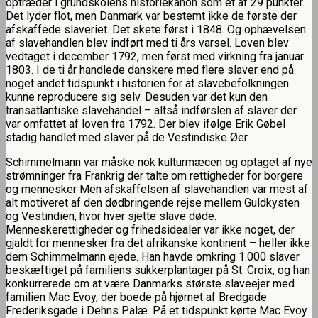
optræder i grundskolens historiekanon som et af 29 punkter.
Det lyder flot, men Danmark var bestemt ikke de første der
afskaffede slaveriet. Det skete først i 1848. Og ophævelsen
af slavehandlen blev indført med ti års varsel. Loven blev
vedtaget i december 1792, men først med virkning fra januar
1803. I de ti år handlede danskere med flere slaver end på
noget andet tidspunkt i historien for at slavebefolkningen
kunne reproducere sig selv. Desuden var det kun den
transatlantiske slavehandel – altså indførslen af slaver der
var omfattet af loven fra 1792. Der blev ifølge Erik Gøbel
stadig handlet med slaver på de Vestindiske Øer.
Schimmelmann var måske nok kulturmæcen og optaget af nye
strømninger fra Frankrig der talte om rettigheder for borgere
og mennesker Men afskaffelsen af slavehandlen var mest af
alt motiveret af den dødbringende rejse mellem Guldkysten
og Vestindien, hvor hver sjette slave døde.
Menneskerettigheder og frihedsidealer var ikke noget, der
gjaldt for mennesker fra det afrikanske kontinent – heller ikke
dem Schimmelmann ejede. Han havde omkring 1.000 slaver
beskæftiget på familiens sukkerplantager på St. Croix, og han
konkurrerede om at være Danmarks største slaveejer med
familien Mac Evoy, der boede på hjørnet af Bredgade
Frederiksgade i Dehns Palæ. På et tidspunkt kørte Mac Evoy