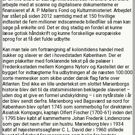
arbejde med at scanne og digitalisere dokumenterne er
finansieret af A. P. Møllers Fond og Kulturministeriet. Arbejdet
har stået på siden 2012 samtidig med at 150 frivillige
indtastet de fem millioner indscannede billedfiler så man kan
søge på enkelte ord. Det er dog stadig en fordel at kunne
læse gotisk håndskrift og kunne forskellige europæiske
sprog for at få det fulde udbytte.
Kan man tale om fortrængning af kolonitidens handel med
sukker og slaver er det i hovedstaden København. Der er
ingen plaketter med forklarende tekst på de palæer i
Frederiksstaden mellem Kongens Nytorv og Kastellet der er
bygget for indtægterne fra udbytningen af de næsten 100.000
sorte mennesker som skibe under dansk flag førte over
Atlanten. End ikke en lille undertekst om slottet Marienborgs
historie blev det til da statsministeren beklagede slaveriet –
uden dog at give en formel undskyldning – i sin nytårstale i år
der blev sendt derfra. Marienborg ved Bagsværd sø nord for
København blev opført 1745 som sommerbolig for direktøren
Asiatisk Kompagni, kaptajn Olfert Fischer (1700-61) inden det
i 1795 blev købt af kammerherre Johan Frederik Lindencrone
som gav det navn efter sin hustru. Marienborg blev i 1934
købt af højesteretssagfører C. L. David der i 1960 stillede