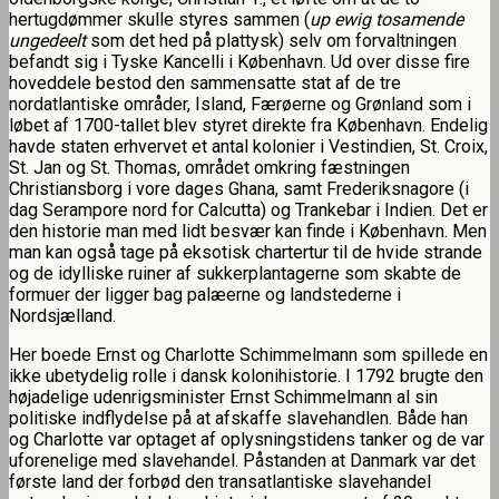
hertugdømmer skulle styres sammen (
up ewig tosamende
ungedeelt
som det hed på plattysk) selv om forvaltningen
befandt sig i Tyske Kancelli i København. Ud over disse fire
hoveddele bestod den sammensatte stat af de tre
nordatlantiske områder, Island, Færøerne og Grønland som i
løbet af 1700-tallet blev styret direkte fra København. Endelig
havde staten erhvervet et antal kolonier i Vestindien, St. Croix,
St. Jan og St. Thomas, området omkring fæstningen
Christiansborg i vore dages Ghana, samt Frederiksnagore (i
dag Serampore nord for Calcutta) og Trankebar i Indien. Det er
den historie man med lidt besvær kan finde i København. Men
man kan også tage på eksotisk chartertur til de hvide strande
og de idylliske ruiner af sukkerplantagerne som skabte de
formuer der ligger bag palæerne og landstederne i
Nordsjælland.
Her boede Ernst og Charlotte Schimmelmann som spillede en
ikke ubetydelig rolle i dansk kolonihistorie. I 1792 brugte den
højadelige udenrigsminister Ernst Schimmelmann al sin
politiske indflydelse på at afskaffe slavehandlen. Både han
og Charlotte var optaget af oplysningstidens tanker og de var
uforenelige med slavehandel. Påstanden at Danmark var det
første land der forbød den transatlantiske slavehandel