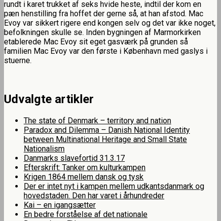
rundt i karet trukket af seks hvide heste, indtil der kom en
pæn henstilling fra hoffet der gerne så, at han afstod. Mac
Evoy var sikkert rigere end kongen selv og det var ikke noget,
befolkningen skulle se. Inden bygningen af Marmorkirken
etablerede Mac Evoy sit eget gasværk på grunden så
familien Mac Evoy var den første i København med gaslys i
stuerne.
Udvalgte artikler
The state of Denmark – territory and nation
Paradox and Dilemma – Danish National Identity
between Multinational Heritage and Small State
Nationalism
Danmarks slavefortid 31.3.17
Efterskrift: Tanker om kulturkampen
Krigen 1864 mellem dansk og tysk
Der er intet nyt i kampen mellem udkantsdanmark og
hovedstaden. Den har varet i århundreder
Kai – en igangsætter
En bedre forståelse af det nationale