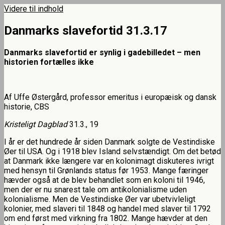
Videre til indhold
Uffe Østergaard
Danmarks slavefortid 31.3.17
Danmarks slavefortid er synlig i gadebilledet – men
historien fortælles ikke
Af Uffe Østergård, professor emeritus i europæisk og dansk
historie, CBS
Kristeligt Dagblad
31.3., 19
I år er det hundrede år siden Danmark solgte de Vestindiske
Øer til USA. Og i 1918 blev Island selvstændigt. Om det betød
at Danmark ikke længere var en kolonimagt diskuteres ivrigt
med hensyn til Grønlands status før 1953. Mange færinger
hævder også at de blev behandlet som en koloni til 1946,
men der er nu snarest tale om antikolonialisme uden
kolonialisme. Men de Vestindiske Øer var ubetvivleligt
kolonier, med slaveri til 1848 og handel med slaver til 1792
om end først med virkning fra 1802. Mange hævder at den