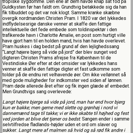
tropiske sygdomme. Den ene af dem havde knap sat fod på
Guldkysten før han faldt om. Grundtvig betakkede sig da han
fik tilbuddet og det var nok klogt. Samme kranke skæbne
overgik nordmanden Christen Pram. I 1820 var det lykkedes
indflydelsesrige danske venner at skaffe den fattige
intellektuelle det fede embede som toldinspektør i den
trafikerede havn i Charlotte Amalie, en post som hurtigt ville
have gjort ham til en holden mand, hvis han havde overlevet.
Pram huskes i dag bedst på grund af den lejlighedssang
“Langt højere bjerg så vide på jord” der blev sunget ved
digteren Christen Prams afrejse fra København til de
Vestindiske Øer efter at det omsider var lykkedes hans
venner at skaffe den fattige digter et fast udkomme som
tolder på de endnu ret velhavende øer. Om ikke vellønnet så
med gode muligheder for indkomster ved siden af lønnen.
Pram døde allerede året efter og fik ingen glæde af embedet.
Men Grundtvigs sang overlevede:
Langt højere bjerge så vide på jord
,
man har end hvor bjerg
kun er bakke;
men gerne med slette og grønhøj i nord
vi
dannemænd tage til takke;
vi er ikke skabte til højhed og fest
ved jorden at blive det tjener os bedst
. Sangen ender i samme
selvtilfredse fladlands-højder uden et ord om slaver og
sukker:
Langt mere af malmen så hvid og så rød
fik andre i