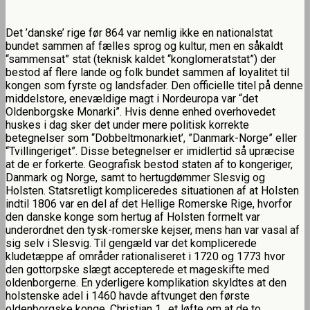
Det ’danske’ rige før 864 var nemlig ikke en nationalstat
bundet sammen af fælles sprog og kultur, men en såkaldt
“sammensat” stat (teknisk kaldet “konglomeratstat”) der
bestod af flere lande og folk bundet sammen af loyalitet til
kongen som fyrste og landsfader. Den officielle titel på denne
middelstore, enevældige magt i Nordeuropa var “det
Oldenborgske Monarki”. Hvis denne enhed overhovedet
huskes i dag sker det under mere politisk korrekte
betegnelser som “Dobbeltmonarkiet’, ”Danmark-Norge” eller
“Tvillingeriget”. Disse betegnelser er imidlertid så upræcise
at de er forkerte. Geografisk bestod staten af to kongeriger,
Danmark og Norge, samt to hertugdømmer Slesvig og
Holsten. Statsretligt kompliceredes situationen af at Holsten
indtil 1806 var en del af det Hellige Romerske Rige, hvorfor
den danske konge som hertug af Holsten formelt var
underordnet den tysk-romerske kejser, mens han var vasal af
sig selv i Slesvig. Til gengæld var det komplicerede
kludetæppe af områder rationaliseret i 1720 og 1773 hvor
den gottorpske slægt accepterede et mageskifte med
oldenborgerne. En yderligere komplikation skyldtes at den
holstenske adel i 1460 havde aftvunget den første
oldenborgske konge, Christian 1., et løfte om at de to