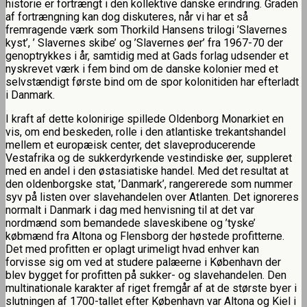
historie er fortrængt i den kollektive danske erindring. Graden
af fortrængning kan dog diskuteres, når vi har et så
fremragende værk som Thorkild Hansens trilogi ’Slavernes
kyst’, ’ Slavernes skibe’ og ’Slavernes øer’ fra 1967-70 der
genoptrykkes i år, samtidig med at Gads forlag udsender et
nyskrevet værk i fem bind om de danske kolonier med et
selvstændigt første bind om de spor kolonitiden har efterladt
i Danmark.
I kraft af dette kolonirige spillede Oldenborg Monarkiet en
vis, om end beskeden, rolle i den atlantiske trekantshandel
mellem et europæisk center, det slaveproducerende
Vestafrika og de sukkerdyrkende vestindiske øer, suppleret
med en andel i den østasiatiske handel. Med det resultat at
den oldenborgske stat, ’Danmark’, rangererede som nummer
syv på listen over slavehandelen over Atlanten. Det ignoreres
normalt i Danmark i dag med henvisning til at det var
nordmænd som bemandede slaveskibene og ’tyske’
købmænd fra Altona og Flensborg der høstede profitterne.
Det med profitten er oplagt urimeligt hvad enhver kan
forvisse sig om ved at studere palæerne i København der
blev bygget for profitten på sukker- og slavehandelen. Den
multinationale karakter af riget fremgår af at de største byer i
slutningen af 1700-tallet efter København var Altona og Kiel i