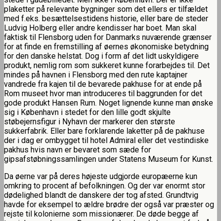
plaketter på relevante bygninger som det ellers er tilfældet
med f.eks. besættelsestidens historie, eller bare de steder
Ludvig Holberg eller andre kendisser har boet. Man skal
faktisk til Flensborg uden for Danmarks nuværende grænser
for at finde en fremstilling af øernes økonomiske betydning
for den danske helstat. Dog i form af det lidt uskyldigere
produkt, nemlig rom som sukkeret kunne forarbejdes til. Det
mindes på havnen i Flensborg med den rute kaptajner
vandrede fra kajen til de bevarede pakhuse for at ende på
Rom museet hvor man introduceres til baggrunden for det
gode produkt Hansen Rum. Noget lignende kunne man ønske
sig i København i stedet for den lille godt skjulte
støbejernsfigur i Nyhavn der markerer den største
sukkerfabrik. Eller bare forklarende laketter på de pakhuse
der i dag er ombygget til hotel Admiral eller det vestindiske
pakhus hvis navn er bevaret som sæde for
gipsafstøbningssamlingen under Statens Museum for Kunst.
Da øerne var på deres højeste udgjorde europæerne kun
omkring to procent af befolkningen. Og der var enormt stor
dødelighed blandt de danskere der tog afsted. Grundtvig
havde for eksempel to ældre brødre der også var præster og
rejste til kolonierne som missionærer. De døde begge af