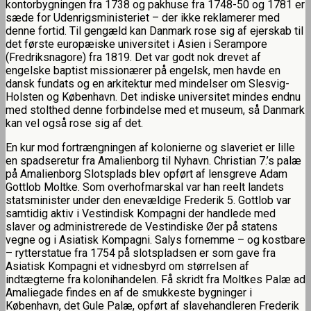
kontorbygningen fra 1738 og pakhuse fra 1748-50 og 1781 er
sæde for Udenrigsministeriet – der ikke reklamerer med
denne fortid. Til gengæld kan Danmark rose sig af ejerskab til
det første europæiske universitet i Asien i Serampore
(Fredriksnagore) fra 1819. Det var godt nok drevet af
engelske baptist missionærer på engelsk, men havde en
dansk fundats og en arkitektur med mindelser om Slesvig-
Holsten og København. Det indiske universitet mindes endnu
med stolthed denne forbindelse med et museum, så Danmark
kan vel også rose sig af det.
En kur mod fortrængningen af kolonierne og slaveriet er lille
en spadseretur fra Amalienborg til Nyhavn. Christian 7.’s palæ
på Amalienborg Slotsplads blev opført af lensgreve Adam
Gottlob Moltke. Som overhofmarskal var han reelt landets
statsminister under den enevældige Frederik 5. Gottlob var
samtidig aktiv i Vestindisk Kompagni der handlede med
slaver og administrerede de Vestindiske Øer på statens
vegne og i Asiatisk Kompagni. Salys fornemme – og kostbare
– rytterstatue fra 1754 på slotspladsen er som gave fra
Asiatisk Kompagni et vidnesbyrd om størrelsen af
indtægterne fra kolonihandelen. Få skridt fra Moltkes Palæ ad
Amaliegade findes en af de smukkeste bygninger i
København, det Gule Palæ, opført af slavehandleren Frederik