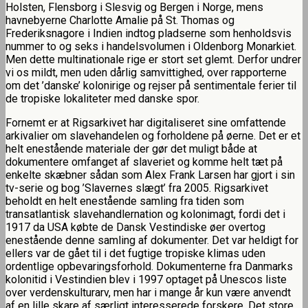
Holsten, Flensborg i Slesvig og Bergen i Norge, mens
havnebyerne Charlotte Amalie på St. Thomas og
Frederiksnagore i Indien indtog pladserne som henholdsvis
nummer to og seks i handelsvolumen i Oldenborg Monarkiet.
Men dette multinationale rige er stort set glemt. Derfor undrer
vi os mildt, men uden dårlig samvittighed, over rapporterne
om det ’danske’ kolonirige og rejser på sentimentale ferier til
de tropiske lokaliteter med danske spor.
Fornemt er at Rigsarkivet har digitaliseret sine omfattende
arkivalier om slavehandelen og forholdene på øerne. Det er et
helt enestående materiale der gør det muligt både at
dokumentere omfanget af slaveriet og komme helt tæt på
enkelte skæbner sådan som Alex Frank Larsen har gjort i sin
tv-serie og bog ’Slavernes slægt’ fra 2005. Rigsarkivet
beholdt en helt enestående samling fra tiden som
transatlantisk slavehandlernation og kolonimagt, fordi det i
1917 da USA købte de Dansk Vestindiske øer overtog
enestående denne samling af dokumenter. Det var heldigt for
ellers var de gået til i det fugtige tropiske klimas uden
ordentlige opbevaringsforhold. Dokumenterne fra Danmarks
kolonitid i Vestindien blev i 1997 optaget på Unescos liste
over verdenskulturarv, men har i mange år kun være anvendt
af en lille skare af særligt interesserede forskere. Det store