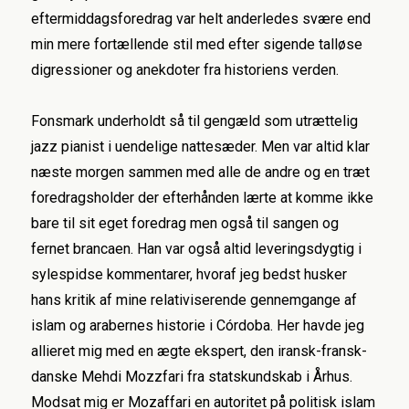
eftermiddagsforedrag var helt anderledes svære end
min mere fortællende stil med efter sigende talløse
digressioner og anekdoter fra historiens verden.
Fonsmark underholdt så til gengæld som utrættelig
jazz pianist i uendelige nattesæder. Men var altid klar
næste morgen sammen med alle de andre og en træt
foredragsholder der efterhånden lærte at komme ikke
bare til sit eget foredrag men også til sangen og
fernet brancaen. Han var også altid leveringsdygtig i
sylespidse kommentarer, hvoraf jeg bedst husker
hans kritik af mine relativiserende gennemgange af
islam og arabernes historie i Córdoba. Her havde jeg
allieret mig med en ægte ekspert, den iransk-fransk-
danske Mehdi Mozzfari fra statskundskab i Århus.
Modsat mig er Mozaffari en autoritet på politisk islam