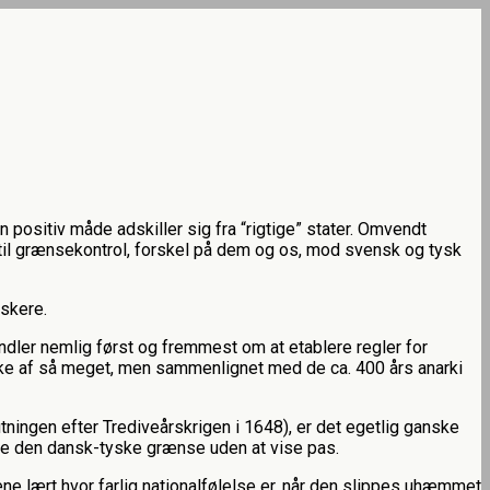
n positiv måde adskiller sig fra “rigtige” stater. Omvendt
 til grænsekontrol, forskel på dem og os, mod svensk og tysk
yskere.
ndler nemlig først og fremmest om at etablere regler for
 ikke af så meget, men sammenlignet med de ca. 400 års anarki
lutningen efter Trediveårskrigen i 1648), er det egetlig ganske
ydse den dansk-tyske grænse uden at vise pas.
e lært hvor farlig nationalfølelse er, når den slippes uhæmmet