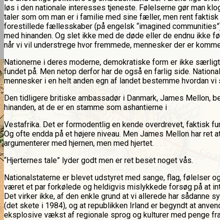
løs i den nationale interesses tjeneste. Følelserne gør man klog
taler som om man er i familie med sine fæller, men rent faktisk 
forestillede fællesskaber (på engelsk “imagined communities”). 
med hinanden. Og slet ikke med de døde eller de endnu ikke fødte
når vi vil understrege hvor fremmede, mennesker der er kommet 
Nationerne i deres moderne, demokratiske form er ikke særli
fundet på. Men netop derfor har de også en farlig side. National
mennesker i en helt anden egn af landet bestemme hvordan vi 
Den tidligere britiske ambassadør i Danmark, James Mellon, b
hinanden, at de er en stamme som ashantierne i
Vestafrika. Det er formodentlig en kende overdrevet, faktisk f
Og ofte endda på et højere niveau. Men James Mellon har ret a
argumenterer med hjernen, men med hjertet.
“Hjerternes tale” lyder godt men er ret beset noget vås.
Nationalstaterne er blevet udstyret med sange, flag, følelser og
været et par forkølede og heldigvis mislykkede forsøg på at in
Det virker ikke, af den enkle grund at vi allerede har sådanne 
(det skete i 1984), og at republikken Irland er begyndt at anvend
eksplosive vækst af regionale sprog og kulturer med penge fra