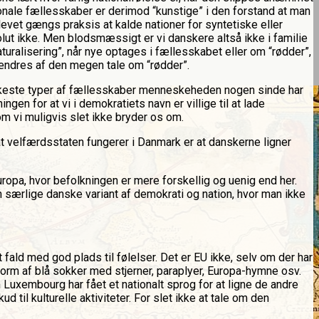
tionale fællesskaber er derimod “kunstige” i den forstand at man
blevet gængs praksis at kalde nationer for syntetiske eller
olut ikke. Men blodsmæssigt er vi danskere altså ikke i familie
turalisering”, når nye optages i fællesskabet eller om “rødder”,
 ændres af den megen tale om “rødder”.
rkeste typer af fællesskaber menneskeheden nogen sinde har
en for at vi i demokratiets navn er villige til at lade
 vi muligvis slet ikke bryder os om.
 velfærdsstaten fungerer i Danmark er at danskerne ligner
ropa, hvor befolkningen er mere forskellig og uenig end her.
 særlige danske variant af demokrati og nation, hvor man ikke
 fald med god plads til følelser. Det er EU ikke, selv om der har
form af blå sokker med stjerner, paraplyer, Europa-hymne osv.
 Luxembourg har fået et nationalt sprog for at ligne de andre
 til kulturelle aktiviteter. For slet ikke at tale om den