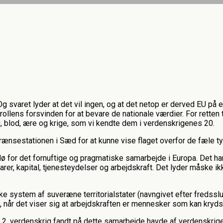
g svaret lyder at det vil ingen, og at det netop er derved EU på e
ollens forsvinden for at bevare de nationale værdier. For retten
ag, blod, ære og krige, som vi kendte dem i verdenskrigenes 20.
grænsestationen i Sæd for at kunne vise flaget overfor de fæle t
 dø for det fornuftige og pragmatiske samarbejde i Europa. Det ha
arer, kapital, tjenesteydelser og arbejdskraft. Det lyder måske
alske system af suveræne territorialstater (navngivet efter fredss
rem, når det viser sig at arbejdskraften er mennesker som kan kr
 2. verdenskrig fandt på dette samarbejde havde af verdenskrigen