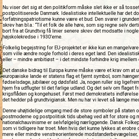
Nu viser det sig at den politikform måske slet ikke er så tosset.
postpolitiserede Danmark. Idealistiske intellektuelle har det 
forfatningspatriotisme kunne være et bud. Den svarer i grunden 
skrev han bl.a.: “Til et folk de alle høre, som sig regne selv d
bort fra at Grundtvig få linier senere skrev det modsatte i no
højskolekredse i 1930’erne.
Folkelig begejstring for EU-projektet er ikke kun en mangelvare 
som ville ændre nogle forhold i deres eget land. Den idealisti
eller – mindre ambitiøst – i det mindste forhindre krig imellem 
Det danske bidrag til Europa kunne måske være et krav om at un
europæiske lande er statens flag et fjernt symbol, som hænger f
fødselsdage, jubilæer og dødsfald. Ja, nogen ruller sig ligefr
hjem fra udflugter til det farlige udland. Og det selv om flaget
krigsflåden og kongehuset. Først med demokratiets indførelse o
det hedder på grundtvigiansk. Men nu har vi levet så længe med
Denne uhøjtidelige omgang med de store symboler på staten og
postmoderne og postpolitisk tids ubehag ved alt for store og mi
nationalchauvinisme er selvfølgelig nærliggende. Dansk Folke
som vi tidligere har troet. Men hvis det kunne lykkes at erobre
mere eller mindre venstreorienterede modstanderbevægelser, ka