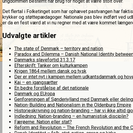
ungdommen bestemt har brug for noget at være stolt over.
Det flertal i Folketinget som har ophævet pastvangen har faktis
krykker og støttepædagoger. Nationale pas blev indført ved udb
er da en fest værd at vi nu regner med at være kommet længer
Udvalgte artikler
The state of Denmark – territory and nation
Paradox and Dilemma – Danish National Identity between 
Danmarks slavefortid 31.3.17
Efterskrift: Tanker om kulturkampen
Krigen 1864 mellem dansk og tysk
Der er intet nyt i kampen mellem udkantsdanmark og hove
Kai – en igangsætter
En bedre forståelse af det nationale
Danmark og EUropa
Genforeningen af Sønderjylland med Danmark eller deling
Nation-Building and Nationalism in the Oldenburg Empire
Historieskrivning og nation-branding – har vi ikke altid gjo
Indledning: Nation-branding – en humanistisk disciplin?
Færøerne: Nation eller stat?
Reform and Revolution – The French Revolution and the