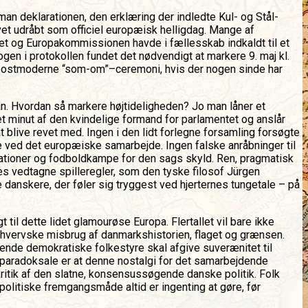
an deklarationen, den erklæring der indledte Kul- og Stål-
evet udråbt som officiel europæisk helligdag. Mange af
tet og Europakommissionen havde i fællesskab indkaldt til et
gen i protokollen fundet det nødvendigt at markere 9. maj kl.
En postmoderne “som-om”–ceremoni, hvis der nogen sinde har
an. Hvordan så markere højtideligheden? Jo man låner et
t minut af den kvindelige formand for parlamentet og anslår
blive revet med. Ingen i den lidt forlegne forsamling forsøgte
e ved det europæiske samarbejde. Ingen falske anråbninger til
estationer og fodboldkampe for den sags skyld. Ren, pragmatisk
ælles vedtagne spilleregler, som den tyske filosof Jürgen
danskere, der føler sig tryggest ved hjerternes tungetale – på
til dette lidet glamourøse Europa. Flertallet vil bare ikke
dehvervske misbrug af danmarkshistorien, flaget og grænsen.
nde demokratiske folkestyre skal afgive suverænitet til
t paradoksale er at denne nostalgi for det samarbejdende
kritik af den slatne, konsensussøgende danske politik. Folk
e politiske fremgangsmåde altid er ingenting at gøre, før