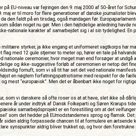
 på EU-niveau var fejringen den 9. maj 2000 af 50-året for Schum
maj er til moro for flere generationer af danske journalister bl
g da den faldt på en tirsdag, også mandagen før. Europaparlamen
som sådan noget nu gør. Men i den højtidelige anledning havde no
kke-nationale karakter af samarbejdet sig i al sin tydelighed. 
militære styrker, ja ikke engang et uniformeret vagtkorps har m
flag med 12 gule stjerner to meter op, hører en tale på halvande
 nationale ceremonier, hvor meget man end forsøger at undgå at 
elige og ikke-suggestive forløb af ceremonien er netop det fin
koldsindig fornuft, som vi så tit har set det ved nationale manif
 Allerhøjst en nøgtern forfatningspatriotisme med respekt for de f
og mest “europæisk”. Men det er åbenbart ikke noget for rigtige 
 som vi danskere så ofte roser os at at have, slet ikke så dårligt 
senere år under indtryk af Dansk Folkeparti og Søren Krarups ti
iske samarbejdsprojekt er en forestilling om at det velfungere
‘Bryssel’ som det hedder på EUmodstandernes sprog og flamsk. De
 år siden aldrig forpassede chancen til at formulere en ætsende 
 klare synspunkter aldrig bliver trukket op, og hvor den foretrukn