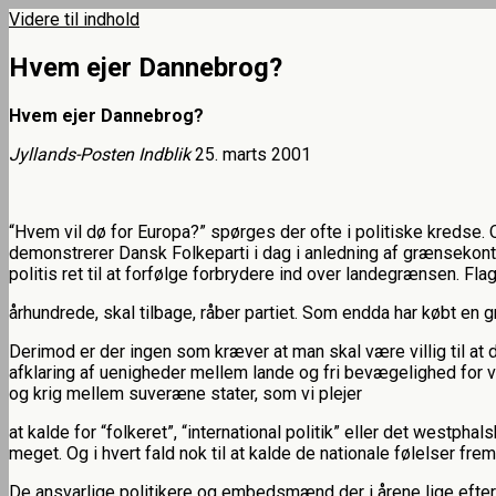
Videre til indhold
Uffe Østergaard
Hvem ejer Dannebrog?
Hvem ejer Dannebrog?
Jyllands-Posten Indblik
25. marts 2001
“Hvem vil dø for Europa?” spørges der ofte i politiske kredse. O
demonstrerer Dansk Folkeparti i dag i anledning af grænsekontr
politis ret til at forfølge forbrydere ind over landegrænsen. Fl
århundrede, skal tilbage, råber partiet. Som endda har købt en 
Derimod er der ingen som kræver at man skal være villig til at
afklaring af uenigheder mellem lande og fri bevægelighed for v
og krig mellem suveræne stater, som vi plejer
at kalde for “folkeret”, “international politik” eller det westph
meget. Og i hvert fald nok til at kalde de nationale følelser f
De ansvarlige politikere og embedsmænd der i årene lige efter