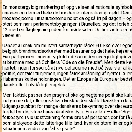
En mønstergyldig markering af opgivelsen af nationale symboler
unionen og dermed hele det moderne integrationsprojekt. Den 9. 
medarbejderne i institutionerne holdt da også fri på dagen – o
stort seminar i parlamentsbygningen i Bruxelles, og det forløb 
12 med en flaghejsning uden for mødesalen. Og her viste den i
været en.
Uanset al snak om militært samarbejde råder EU ikke over egne 
belgisk brandmandsorkester med basuner og det hele, hejser et 
Europa-hymnen. Ingens ryg kildrede som den uvægerligt gør ved
at brumme med på Schillers “Ode an die Freude”. Men dette ked
hjertet, ingen forsøg på at rive deltagerne med på tværs af al 
politik, der taler til hjernen, ingen falsk anråbning af hjertet.
Habermas kalder holdningen. Det er Europa når Europa er bedst 
dansk eller halvdårligt engelsk.
Men faktisk passer den pragmatiske og nøgterne politiske kultur,
indrømme det, eller også har danskheden skiftet karakter i de 
Udgangspunktet for mange danskeres bekymring over det europæ
fordel for det store bureaukratiske dyr i ‘Bruxelles’ – eller 
folkestyre i vid udstrækning formuleres af personer, der for få
som afskyede dette latterlige lille land, hvor de store linier og
situationen ændrer sig “af sig selv”.