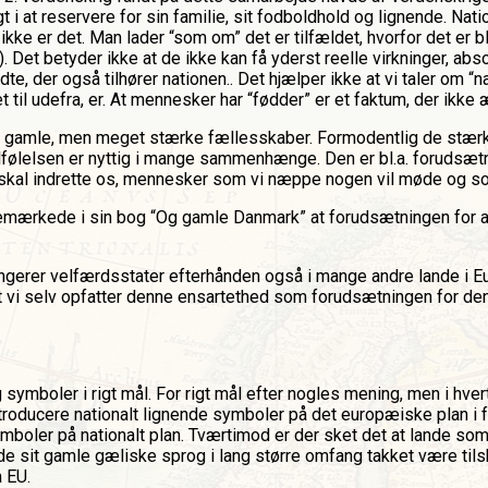
t i at reservere for sin familie, sit fodboldhold og lignende. Na
ikke er det. Man lader “som om” det er tilfældet, hvorfor det er 
Det betyder ikke at de ikke kan få yderst reelle virkninger, abs
, der også tilhører nationen.. Det hjælper ikke at vi taler om “na
til udefra, er. At mennesker har “fødder” er et faktum, der ikke
gt gamle, men meget stærke fællesskaber. Formodentlig de stæ
følelsen er nyttig i mange sammenhænge. Den er bl.a. forudsætning
skal indrette os, mennesker som vi næppe nogen vil møde og som
emærkede i sin bog “Og gamle Danmark” at forudsætningen for at
ungerer velfærdsstater efterhånden også i mange andre lande i Eu
t vi selv opfatter denne ensartethed som forudsætningen for den
 symboler i rigt mål. For rigt mål efter nogles mening, men i hvert
troducere nationalt lignende symboler på det europæiske plan i 
symboler på nationalt plan. Tværtimod er der sket det at lande som
e sit gamle gæliske sprog i lang større omfang takket være tilskud
 EU.