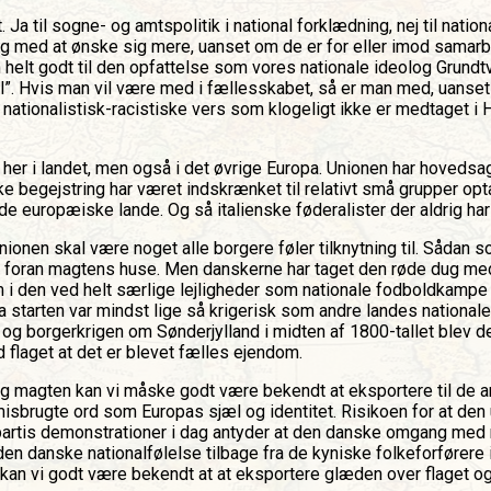
 Ja til sogne- og amtspolitik i national forklædning, nej til nati
dog med at ønske sig mere, uanset om de er for eller imod samar
helt godt til den opfattelse som vores nationale ideolog Grundtv
ertil”. Hvis man vil være med i fællesskabet, så er man med, uanset
gle nationalistisk-racistiske vers som klogeligt ikke er medtag
her i landet, men også i det øvrige Europa. Unionen har hovedsage
ske begejstring har været indskrænket til relativt små grupper o
de europæiske lande. Og så italienske føderalister der aldrig har
ionen skal være noget alle borgere føler tilknytning til. Sådan 
oran magtens huse. Men danskerne har taget den røde dug med det 
em i den ved helt særlige lejligheder som nationale fodboldkampe 
 fra starten var mindst lige så krigerisk som andre landes nation
g borgerkrigen om Sønderjylland i midten af 1800-tallet blev det
 flaget at det er blevet fælles ejendom.
 magten kan vi måske godt være bekendt at eksportere til de an
sbrugte ord som Europas sjæl og identitet. Risikoen for at den ue
partis demonstrationer i dag antyder at den danske omgang med 
 den danske nationalfølelse tilbage fra de kyniske folkeforfører
n vi godt være bekendt at at eksportere glæden over flaget og d