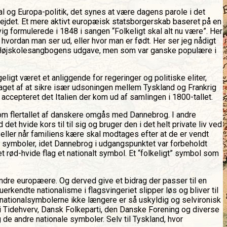
onal og Europa-politik, det synes at være dagens parole i det
bejdet. Et mere aktivt europæisk statsborgerskab baseret på en
ig formulerede i 1848 i sangen “Folkeligt skal alt nu være”. Her
 hvordan man ser ud, eller hvor man er født. Her ser jeg nådigt
et i Højskolesangbogens udgave, men som var ganske populære i
ligt været et anliggende for regeringer og politiske eliter,
ptaget af at sikre især udsoningen mellem Tyskland og Frankrig
 accepteret det Italien der kom ud af samlingen i 1800-tallet.
som flertallet af danskere omgås med Dannebrog. I andre
hvide kors til til sig og bruger den i det helt private liv ved
eller når familiens kære skal modtages efter at de er vendt
ale symboler, idet Dannebrog i udgangspunktet var forbeholdt
 rød-hvide flag et nationalt symbol. Et “folkeligt” symbol som
dre europæere. Og derved give et bidrag der passer til en
rkendte nationalisme i flagsvingeriet slipper løs og bliver til
nationalsymbolerne ikke længere er så uskyldig og selvironisk
e i Tidehverv, Dansk Folkeparti, den Danske Forening og diverse
e andre nationale symboler. Selv til Tyskland, hvor